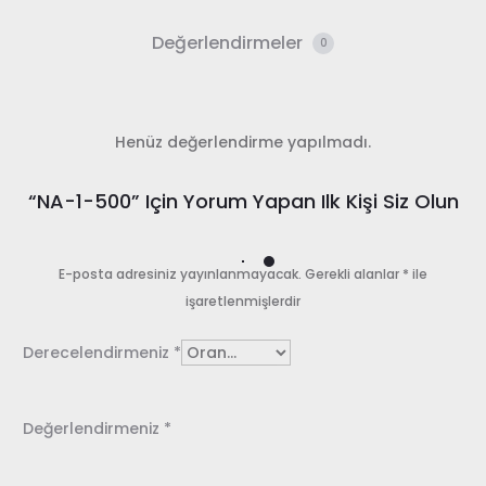
Değerlendirmeler
0
Henüz değerlendirme yapılmadı.
D
“NA-1-500” Için Yorum Yapan Ilk Kişi Siz Olun
e
ğ
E-posta adresiniz yayınlanmayacak.
Gerekli alanlar
*
ile
işaretlenmişlerdir
e
r
Derecelendirmeniz
*
l
e
Değerlendirmeniz
*
n