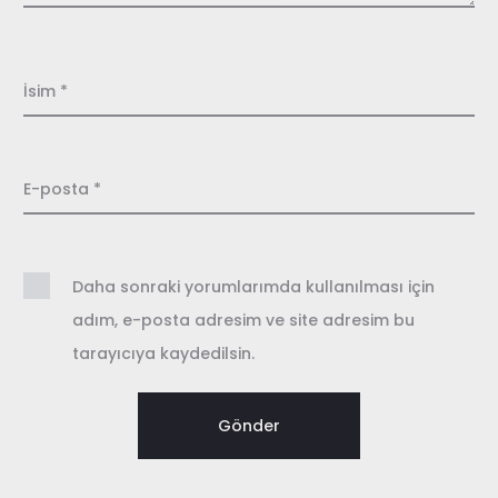
d
i
İsim
*
r
m
e
E-posta
*
l
e
Daha sonraki yorumlarımda kullanılması için
r
adım, e-posta adresim ve site adresim bu
tarayıcıya kaydedilsin.